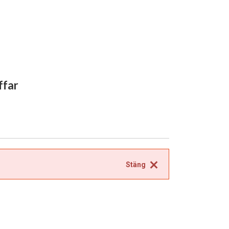
äffar
Stäng